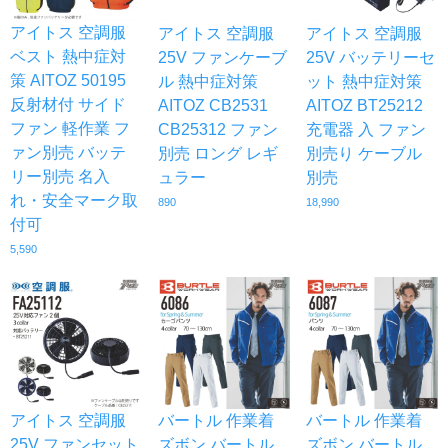
アイトス 空調服
アイトス 空調服
アイトス 空調服
ベスト 熱中症対
25V ファンケーブ
25V バッテリーセ
策 AITOZ 50195
ル 熱中症対策
ット 熱中症対策
反射材付 サイド
AITOZ CB2531
AITOZ BT25212
ファン 軽作業 フ
CB25312 ファン
充電器 入 ファン
ァン別売 バッテ
別売 ロング レギ
別売り ケーブル
リー別売 名入
ュラー
別売
れ・安全マーク取
890
18,990
付可
5,590
アイトス 空調服
バートル 作業着
バートル 作業着
25V ファンセット
ズボン バートル
ズボン バートル