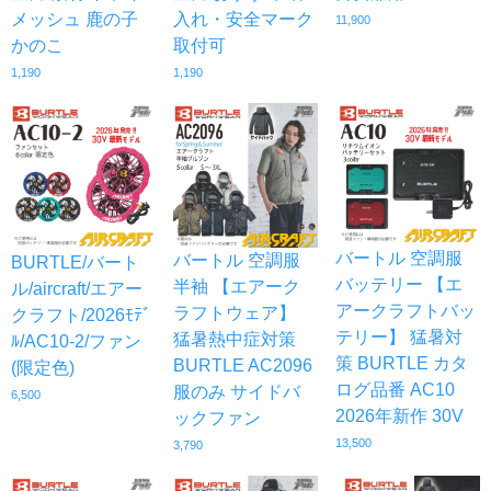
メッシュ 鹿の子
入れ・安全マーク
11,900
かのこ
取付可
1,190
1,190
バートル 空調服
バートル 空調服
BURTLE/バート
バッテリー 【エ
半袖 【エアーク
ル/aircraft/エアー
アークラフトバッ
ラフトウェア】
クラフト/2026ﾓﾃﾞ
テリー】 猛暑対
猛暑熱中症対策
ﾙ/AC10-2/ファン
策 BURTLE カタ
BURTLE AC2096
(限定色)
ログ品番 AC10
服のみ サイドバ
6,500
2026年新作 30V
ックファン
13,500
3,790