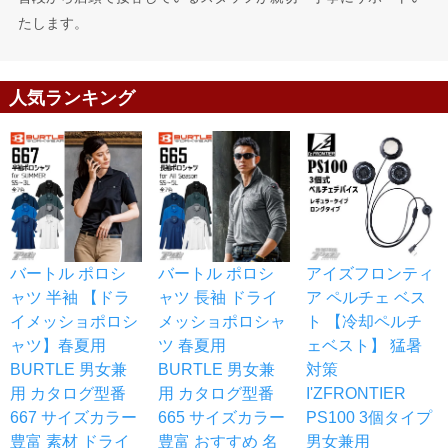
たします。
人気ランキング
バートル ポロシ
バートル ポロシ
アイズフロンティ
ャツ 半袖 【ドラ
ャツ 長袖 ドライ
ア ペルチェ ベス
イメッショポロシ
メッショポロシャ
ト 【冷却ペルチ
ャツ】春夏用
ツ 春夏用
ェベスト】 猛暑
BURTLE 男女兼
BURTLE 男女兼
対策
用 カタログ型番
用 カタログ型番
I'ZFRONTIER
667 サイズカラー
665 サイズカラー
PS100 3個タイプ
豊富 素材 ドライ
豊富 おすすめ 名
男女兼用