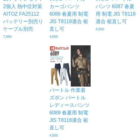
2個入 熱中症対策
カーゴパンツ
パンツ 6087 春夏
AITOZ FA25112
6086 春夏用 制電
用 制電 JIS T8118
バッテリー別売り
JIS T8118適合 裾
適合 裾直し可
ケーブル別売
直し可
4,500
7,990
4,650
バートル 作業着
ズボン バートル
レディースパンツ
6089 春夏用 制電
JIS T8118適合 裾
直し可
4,500