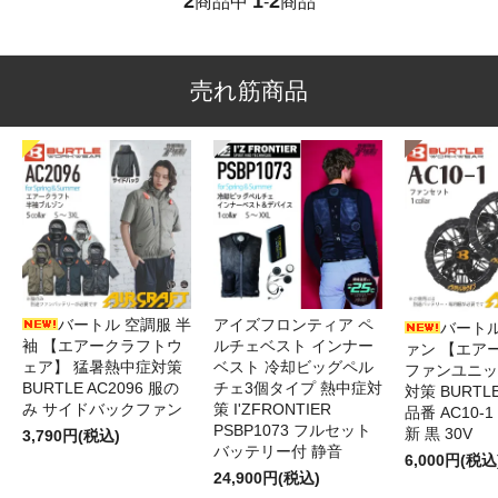
2
1
2
商品中
-
商品
売れ筋商品
バートル 空調服 半
アイズフロンティア ペ
バートル
袖 【エアークラフトウ
ルチェベスト インナー
ァン 【エア
ェア】 猛暑熱中症対策
ベスト 冷却ビッグペル
ファンユニッ
BURTLE AC2096 服の
チェ3個タイプ 熱中症対
対策 BURTL
み サイドバックファン
策 I'ZFRONTIER
品番 AC10-1
PSBP1073 フルセット
新 黒 30V
3,790円(税込)
バッテリー付 静音
6,000円(税込
24,900円(税込)