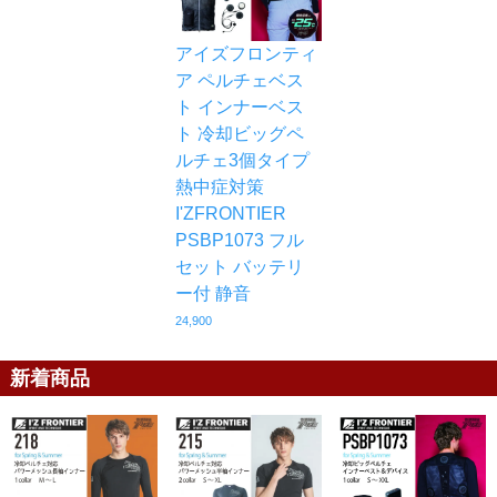
アイズフロンティ
ア ペルチェベス
ト インナーベス
ト 冷却ビッグペ
ルチェ3個タイプ
熱中症対策
I'ZFRONTIER
PSBP1073 フル
セット バッテリ
ー付 静音
24,900
新着商品