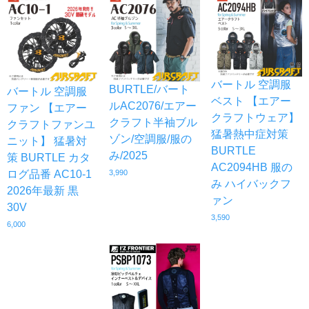
バートル 空調服
BURTLE/バート
バートル 空調服
ベスト 【エアー
ルAC2076/エアー
ファン 【エアー
クラフトウェア】
クラフト半袖ブル
クラフトファンユ
猛暑熱中症対策
ゾン/空調服/服の
ニット】 猛暑対
BURTLE
み/2025
策 BURTLE カタ
AC2094HB 服の
ログ品番 AC10-1
3,990
み ハイバックフ
2026年最新 黒
ァン
30V
3,590
6,000