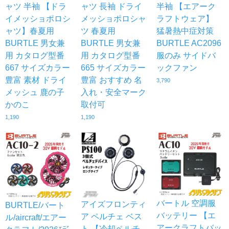
ャツ 半袖 【ドラ
ャツ 長袖 ドライ
半袖 【エアーク
イメッショポロシ
メッショポロシャ
ラフトウェア】
ャツ】春夏用
ツ 春夏用
猛暑熱中症対策
BURTLE 男女兼
BURTLE 男女兼
BURTLE AC2096
用 カタログ型番
用 カタログ型番
服のみ サイドバ
667 サイズカラー
665 サイズカラー
ックファン
豊富 素材 ドライ
豊富 おすすめ 名
3,790
メッシュ 鹿の子
入れ・安全マーク
かのこ
取付可
1,190
1,190
バートル 空調服
アイズフロンティ
BURTLE/バート
バッテリー 【エ
ア ペルチェ ベス
ル/aircraft/エアー
アークラフトバッ
ト 【冷却ペルチ