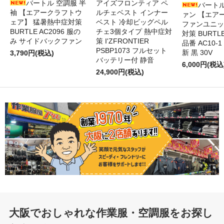
バートル 空調服 半
アイズフロンティア ペ
バートル
袖 【エアークラフトウ
ルチェベスト インナー
ァン 【エア
ェア】 猛暑熱中症対策
ベスト 冷却ビッグペル
ファンユニッ
BURTLE AC2096 服の
チェ3個タイプ 熱中症対
対策 BURTL
み サイドバックファン
策 I'ZFRONTIER
品番 AC10-1
PSBP1073 フルセット
新 黒 30V
3,790円(税込)
バッテリー付 静音
6,000円(税込
24,900円(税込)
大阪でおしゃれな作業服・空調服をお探し