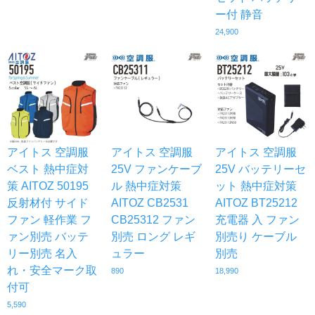
ー付 静音
24,900
アイトス 空調服
アイトス 空調服
アイトス 空調服
ベスト 熱中症対
25V ファンケーブ
25V バッテリーセ
策 AITOZ 50195
ル 熱中症対策
ット 熱中症対策
反射材付 サイド
AITOZ CB2531
AITOZ BT25212
ファン 軽作業 フ
CB25312 ファン
充電器 入 ファン
ァン別売 バッテ
別売 ロング レギ
別売り ケーブル
リー別売 名入
ュラー
別売
れ・安全マーク取
890
18,990
付可
5,590