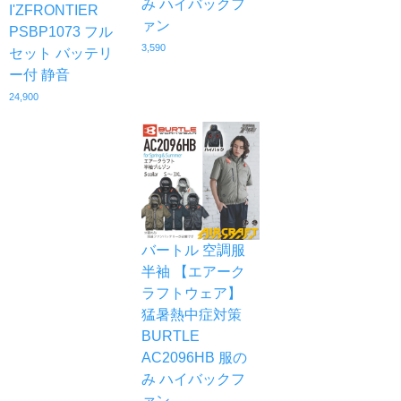
み ハイバックフ
I'ZFRONTIER
ァン
PSBP1073 フル
3,590
セット バッテリ
ー付 静音
24,900
バートル 空調服
半袖 【エアーク
ラフトウェア】
猛暑熱中症対策
BURTLE
AC2096HB 服の
み ハイバックフ
ァン