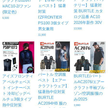
クラフト/2026ﾓﾃﾞ
テリー】 猛暑対
ェベスト】 猛暑
ﾙ/AC10-2/ファン
策 BURTLE カタ
対策
(限定色)
ログ品番 AC10
I'ZFRONTIER
6,500
2026年新作 30V
PS100 3個タイプ
男女兼用
13,500
11,900
バートル 空調服
アイズフロンティ
BURTLE/バート
ベスト 【エアー
ア ペルチェベス
ルAC2076/エアー
クラフトウェア】
ト インナーベス
クラフト半袖ブル
猛暑熱中症対策
ト 冷却ビッグペ
ゾン/空調服/服の
BURTLE
ルチェ3個タイプ
み/2025
AC2094HB 服の
熱中症対策
3,990