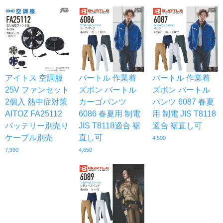
アイトス 空調服
バートル 作業着
バートル 作業着
25V ファンセット
ズボン バートル
ズボン バートル
2個入 熱中症対策
カーゴパンツ
パンツ 6087 春夏
AITOZ FA25112
6086 春夏用 制電
用 制電 JIS T8118
バッテリー別売り
JIS T8118適合 裾
適合 裾直し可
ケーブル別売
直し可
4,500
7,990
4,650