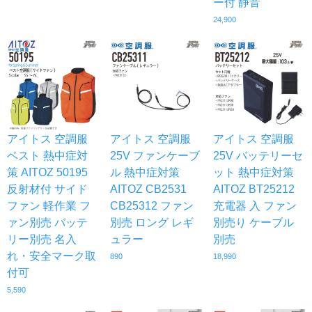
ー付 静音
24,900
アイトス 空調服
アイトス 空調服
アイトス 空調服
ベスト 熱中症対
25V ファンケーブ
25V バッテリーセ
策 AITOZ 50195
ル 熱中症対策
ット 熱中症対策
反射材付 サイド
AITOZ CB2531
AITOZ BT25212
ファン 軽作業 フ
CB25312 ファン
充電器 入 ファン
ァン別売 バッテ
別売 ロング レギ
別売り ケーブル
リー別売 名入
ュラー
別売
れ・安全マーク取
890
18,990
付可
5,590