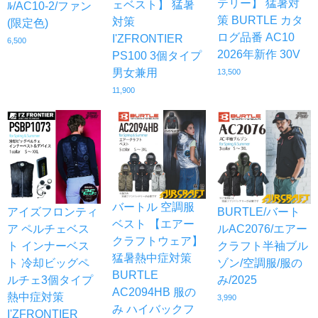
テリー】 猛暑対
ェベスト】 猛暑
ﾙ/AC10-2/ファン
策 BURTLE カタ
対策
(限定色)
ログ品番 AC10
I'ZFRONTIER
6,500
2026年新作 30V
PS100 3個タイプ
男女兼用
13,500
11,900
バートル 空調服
アイズフロンティ
BURTLE/バート
ベスト 【エアー
ア ペルチェベス
ルAC2076/エアー
クラフトウェア】
ト インナーベス
クラフト半袖ブル
猛暑熱中症対策
ト 冷却ビッグペ
ゾン/空調服/服の
BURTLE
ルチェ3個タイプ
み/2025
AC2094HB 服の
熱中症対策
3,990
み ハイバックフ
I'ZFRONTIER