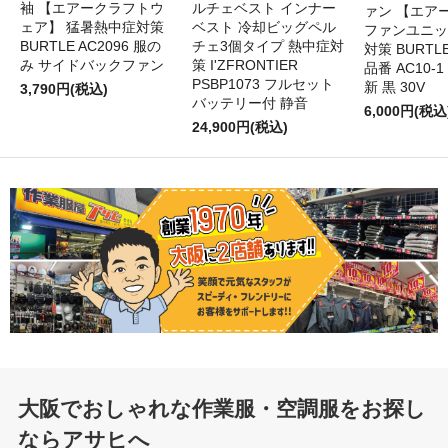
袖 【エアークラフトウ
ルチェベスト インナー
ァン 【エア
ェア】 猛暑熱中症対策
ベスト 冷却ビッグペル
ファンユニッ
BURTLE AC2096 服の
チェ3個タイプ 熱中症対
対策 BURTL
み サイドバックファン
策 I'ZFRONTIER
品番 AC10-1
PSBP1073 フルセット
新 黒 30V
3,790円(税込)
バッテリー付 静音
6,000円(税込
24,900円(税込)
大阪でおしゃれな作業服・空調服をお探し
ならアサヒへ