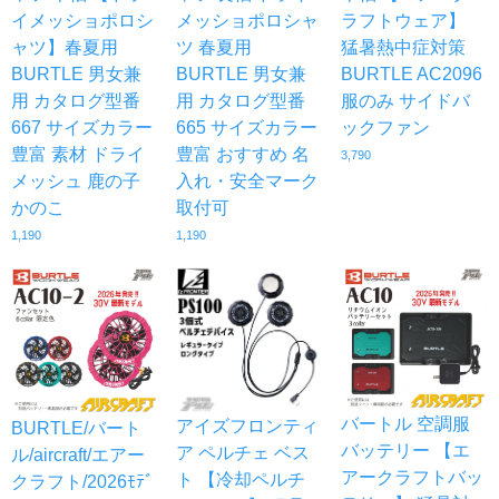
イメッショポロシ
メッショポロシャ
ラフトウェア】
ャツ】春夏用
ツ 春夏用
猛暑熱中症対策
BURTLE 男女兼
BURTLE 男女兼
BURTLE AC2096
用 カタログ型番
用 カタログ型番
服のみ サイドバ
667 サイズカラー
665 サイズカラー
ックファン
豊富 素材 ドライ
豊富 おすすめ 名
3,790
メッシュ 鹿の子
入れ・安全マーク
かのこ
取付可
1,190
1,190
バートル 空調服
アイズフロンティ
BURTLE/バート
バッテリー 【エ
ア ペルチェ ベス
ル/aircraft/エアー
アークラフトバッ
ト 【冷却ペルチ
クラフト/2026ﾓﾃﾞ