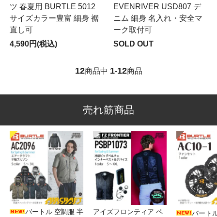
ツ 春夏用 BURTLE 5012
EVENRIVER USD807 デ
サイズカラー豊富 細身 裾
ニム 細身 名入れ・安全マ
直し可
ーク取付可
4,590円(税込)
SOLD OUT
12
1
12
商品中
-
商品
売れ筋商品
バートル 空調服 半
アイズフロンティア ペ
バートル