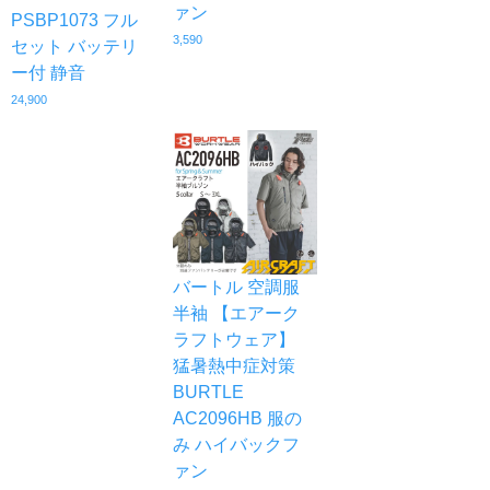
ァン
PSBP1073 フル
3,590
セット バッテリ
ー付 静音
24,900
バートル 空調服
半袖 【エアーク
ラフトウェア】
猛暑熱中症対策
BURTLE
AC2096HB 服の
み ハイバックフ
ァン