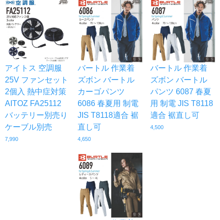
アイトス 空調服
バートル 作業着
バートル 作業着
25V ファンセット
ズボン バートル
ズボン バートル
2個入 熱中症対策
カーゴパンツ
パンツ 6087 春夏
AITOZ FA25112
6086 春夏用 制電
用 制電 JIS T8118
バッテリー別売り
JIS T8118適合 裾
適合 裾直し可
ケーブル別売
直し可
4,500
7,990
4,650